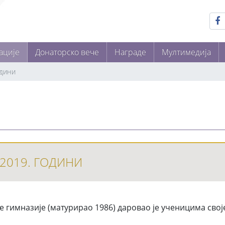
ације
Донаторско вече
Награде
Мултимедија
одини
2019. ГОДИНИ
гимназије (матурирао 1986) даровао је ученицима своје