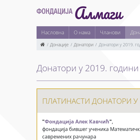
Насловна
О нама
Чланови
Дон
Донације
Донатори
Донатори у 2019. г
Донатори у 2019. години
ПЛАТИНАСТИ ДОНАТОРИ У 
"
Фондација Алек Кавчић
"
,
фондација бившег ученика Математичке 
савремених рачунара