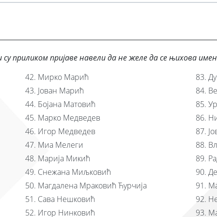
 су приликом пријаве навели да не желе да се њихова име
Мирко Марић
Ду
Јован Марић
Ве
Бојана Матовић
У
Марко Медведев
Ни
Игор Медведев
Јо
Миа Мелеги
Вл
Марија Микић
Ра
Снежана Миљковић
Де
Магдалена Мраковић Ћурчија
Ма
Сава Нешковић
Не
Игор Нинковић
Ма