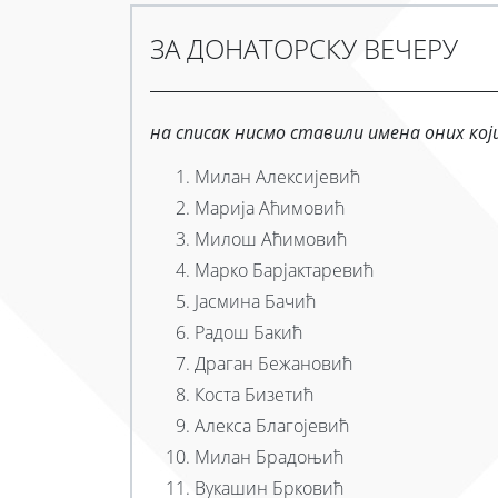
ЗА ДОНАТОРСКУ ВЕЧЕРУ
на списак нисмо ставили имена оних који
Милан Алексијевић
Марија Аћимовић
Милош Аћимовић
Марко Барјактаревић
Јасмина Бачић
Радош Бакић
Драган Бежановић
Коста Бизетић
Алекса Благојевић
Милан Брадоњић
Вукашин Брковић