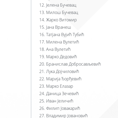
Јелена Бучевац
Милош Бучевац
Жарко Витомир
Јана Вранеш
Татјана Вујић Тубић
Милена Вулетић
Ана Вулетић
Марко Дедовић
Бранислав Добросављевић
Лука Дојчиловић
Марија Ђорђевић
Марко Елазар
Даница Зечевић
Иван Јеличић
Филип Јовакарић
Владимир Јовановић