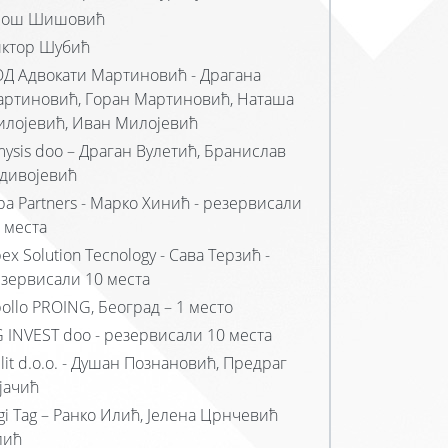
рош Шишовић
ктор Шубић
Д Адвокати Мартиновић - Драгана
ртиновић, Горан Мартиновић, Наташа
лојевић, Иван Милојевић
ysis doo – Драган Вулетић, Бранислав
дивојевић
ba Partners - Марко Хинић - резервисали
 места
ex Solution Tecnology - Сава Терзић -
зервисали 10 места
ollo PROING, Београд – 1 место
 INVEST doo - резервисали 10 места
lit d.o.o. - Душан Познановић, Предраг
јачић
gi Tag – Ранко Илић, Јелена Црнчевић
лић