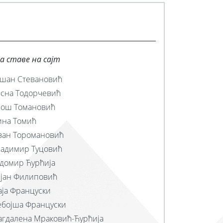
на ставе на сајт
шан Стевановић
сна Тодорчевић
рош Томановић
на Томић
ван Торомановић
адимир Туцовић
домир Ћурћија
јан Филиповић
ја Француски
бојша Француски
гдалена Мраковић-Ћурћија