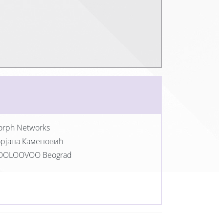
rph Networks
рјана Каменовић
OOLOOVOO Beograd