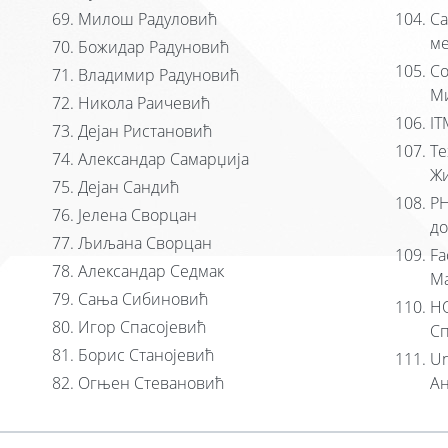
Милош Радуловић
Са
ме
Божидар Радуновић
Со
Владимир Радуновић
М
Никола Раичевић
IT
Дејан Ристановић
Те
Александар Самарџија
Жи
Дејан Сандић
РН
Јелена Сворцан
до
Љиљана Сворцан
Fa
Александар Седмак
Ма
Сања Сибиновић
HO
Игор Спасојевић
Сп
Борис Станојевић
Un
Огњен Стевановић
Ан