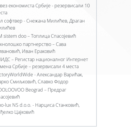
вез економиста Србије - резервисали 10
ста
л софтвер - Снежана Милићев, Драган
илићев
M sistem doo – Топлица Спасојевић
хнолошко партнерство – Сава
вановић, Иван Ераковић
ИДС – Регистар националног Интернет
мена Србије – резервисали 4 места
ctoryWorldWide - Александар Варићак,
рко Смиљковић, Славко Фодор
OLOOVOO Beograd – Предраг
асојевић
o-lux NS d.o.o. - Нарциса Станковић,
ђелко Цајковић