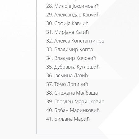
Милоје Јоксимовић
Александар Кавчић
Софија Кавчић
Мирјана Катић
Алекса Константинов
Владимир Копта
Владмир Кочовић
Дубравка Кутлешић
Јасмина Лазић
Томо Лопичић
Снежана Малбаша
Гвозден Маринковић
Бобан Маринковић
Биљана Марић