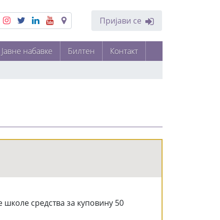
Пријави се
Јавне набавке
Билтен
Контакт
 школе средства за куповину 50