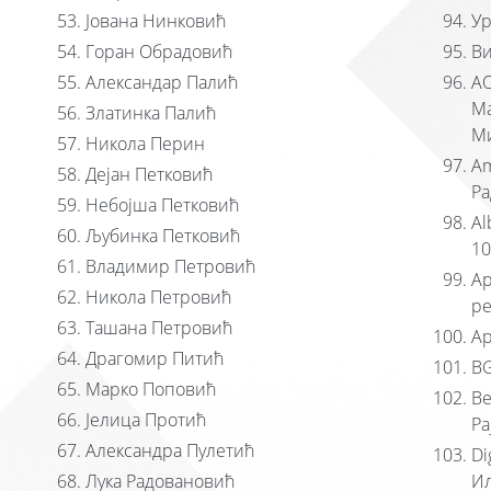
Јована Нинковић
У
Горан Обрадовић
Ви
Александар Палић
АО
Ма
Златинка Палић
Ми
Никола Перин
Am
Дејан Петковић
Ра
Небојша Петковић
Al
Љубинка Петковић
10
Владимир Петровић
Ap
Никола Петровић
ре
Ташана Петровић
Ap
Драгомир Питић
BG
Марко Поповић
Be
Јелица Протић
Ра
Александра Пулетић
Di
Лука Радовановић
И