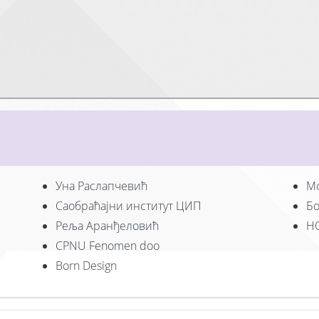
Уна Раслапчевић
Mo
Саобраћајни институт ЦИП
Бо
Реља Аранђеловић
H
CPNU Fenomen doo
Born Design