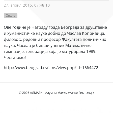
27. април 2015. 07:48:10
Опште
Ове године је Награду града Београда за друштвене
и хуманистичке науке добио др Часлав Копривица,
филозоф, редовни професор Факултета политичких
наука. Часлав је бивши ученик Математичке
гимназије, генерација која је матурирала 1989.
Честитамо!
http://www.beograd.rs/cms/view.php?id=1664472
© 2026 АЛМАГИ - Алумни Математичке Гимназије