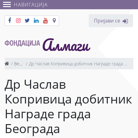
НАВИГАЦИЈА
Пријави се
Вести
Др Часлав Копривица добитник Награде града Београда
Др Часлав
Копривица добитник
Награде града
Београда