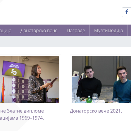
ације
Донаторско вече
Награде
Мултимедија
не Златне дипломе
Донаторско вече 2021.
ацијама 1969–1974.