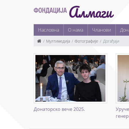
Насловна
О нама
Чланови
Дон
Мултимедија
Фотографије
Догађаји
Донаторско вече 2025.
Уруче
генер