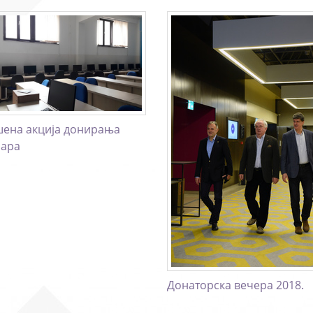
ена акција донирања
нара
Донаторска вечера 2018.