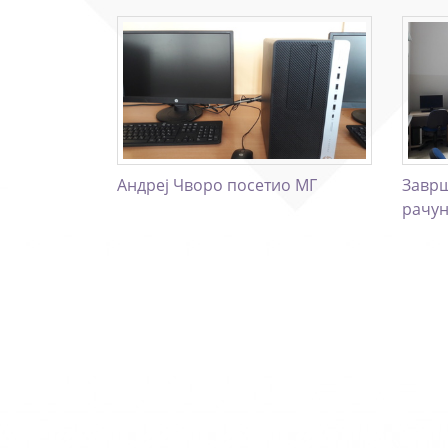
Андреј Чворо посетио МГ
Заврш
рачу