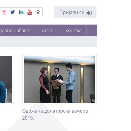
Пријави се
Јавне набавке
Билтен
Контакт
Одржана донаторска вечера
2019.